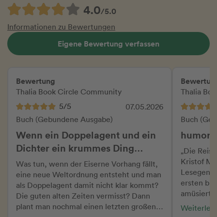
4.0
/5.0
Informationen zu Bewertungen
Eigene Bewertung verfassen
Bewertung
Bewertun
Thalia Book Circle Community
Thalia Bo
5/5
07.05.2026
Buch (Gebundene Ausgabe)
Buch (Geb
Wenn ein Doppelagent und ein
humorv
Dichter ein krummes Ding
„Die Reise
drehen
Kristof Ma
Was tun, wenn der Eiserne Vorhang fällt,
Lesegenus
eine neue Weltordnung entsteht und man
ersten bis 
als Doppelagent damit nicht klar kommt?
amüsiert! 
Die guten alten Zeiten vermisst? Dann
Der Roman 
plant man nochmal einen letzten großen
Weiterles
Jahre, ein