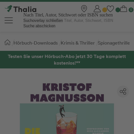
Nach Titel, Autor, Stichwort oder ISBN suchen
Suchoverlay schließen
Suche abschicken
Sie
Hörbuch-Downloads
Krimis & Thriller
Spionagethriller
sind
hier:
Testen Sie unser Hörbuch-Abo jetzt 30 Tage komplett
kostenlos!**