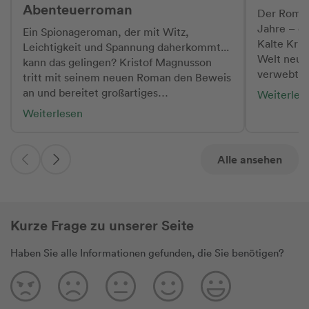
Abenteuerroman
dabei von
Der Roman 
gerät. Di
Jahre – ei
Ein Spionageroman, der mit Witz,
Plänen, p
Kalte Krie
Leichtigkeit und Spannung daherkommt...
tragikomis
Welt neu 
kann das gelingen? Kristof Magnusson
großartig umgesetz
verwebt z
tritt mit seinem neuen Roman den Beweis
mich so be
geschickt
an und bereitet großartiges
Weiterles
Charaktere
Dieter Ge
Lesevergnügen.
voller Wid
Weiterlesen
seinen le
unglaublic
gefeierte 
ihnen mit,
ahnungslo
Situatione
Alle ansehen
hineingezo
immer wie
Tarnung. "Die Reise ans Ende der
ihrem Handeln. Magnusso
Geschichte
außerdem,
humorvoll
dieser Zei
Kurze Frage zu unserer Seite
Charaktere
oder beleh
ein Buch 
wird darau
Haben Sie alle Informationen gefunden, die Sie benötigen?
nicht zum
zugleich k
Sehnsüchte
Freiheit e