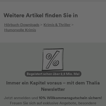
dann, wenn 
wunderbar
rasanter 
Weitere Artikel finden Sie in
und viele
Ich habe j
Hörbuch-Downloads
Krimis & Thriller
>
>
Humorvolle Krimis
Begeistert schon über 2,5 Mio. Mal
Immer ein Kapitel voraus – mit dem Thalia
Newsletter
10% Willkommensgutschein sichern!
Jetzt anmelden und
Freuen Sie sich auf exklusive Angebote, besondere